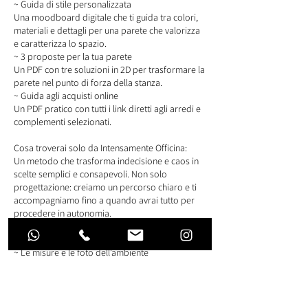
~ Guida di stile personalizzata
Una moodboard digitale che ti guida tra colori,
materiali e dettagli per una parete che valorizza
e caratterizza lo spazio.
~ 3 proposte per la tua parete
Un PDF con tre soluzioni in 2D per trasformare la
parete nel punto di forza della stanza.
~ Guida agli acquisti online
Un PDF pratico con tutti i link diretti agli arredi e
complementi selezionati.
Cosa troverai solo da Intensamente Officina:
Un metodo che trasforma indecisione e caos in
scelte semplici e consapevoli. Non solo
progettazione: creiamo un percorso chiaro e ti
accompagniamo fino a quando avrai tutto per
procedere in autonomia.
Cosa ti serve per iniziare:
~ Le misure e le foto dell’ambiente
~ Scarica la nostra guida gratuita e indica lo stile
che ti rappresenta: sarà la base del progetto
Come funziona: