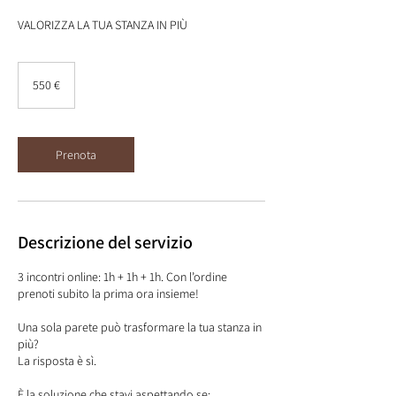
VALORIZZA LA TUA STANZA IN PIÙ
550
euro
550 €
Prenota
Descrizione del servizio
3 incontri online: 1h + 1h + 1h. Con l’ordine
prenoti subito la prima ora insieme!
Una sola parete può trasformare la tua stanza in
più?
La risposta è sì.
È la soluzione che stavi aspettando se: